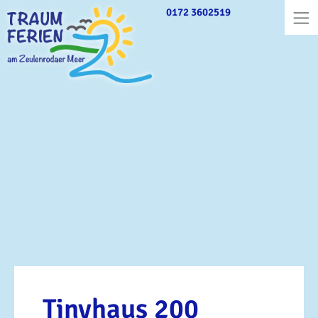
Direkt
0172 3602519
zum
Inhalt
Tinyhaus 200