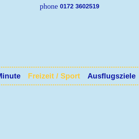
phone
Direkt
0172 3602519
zum
Inhalt
Minute
Freizeit / Sport
Ausflugsziele